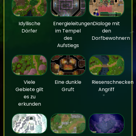
Idyllische
Energieleitungen
Dialoge mit
Dörfer
im Tempel
den
des
Dorfbewohnern
Aufstiegs
Viele
Eine dunkle
Riesenschnecken
Gebiete gilt
Gruft
Angriff
es zu
erkunden